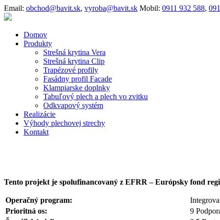
Email:
obchod@bavit.sk
,
vyroba@bavit.sk
Mobil:
0911 932 588
,
091
Domov
Produkty
Strešná krytina Vera
Strešná krytina Clip
Trapézové profily
Fasádny profil Facade
Klampiarske doplnky
Tabuľový plech a plech vo zvitku
Odkvapový systém
Realizácie
Výhody plechovej strechy
Kontakt
Tento projekt je spolufinancovaný z EFRR – Európsky fond reg
Operačný program:
Integrova
Prioritná os:
9 Podpora